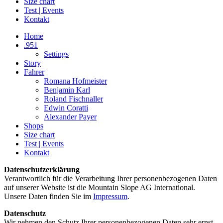
Size chart
Test | Events
Kontakt
Facebook
Instagram
Home
page
page
.951
opens
opens
Settings
in
in
Story
new
new
Fahrer
window
window
Romana Hofmeister
Benjamin Karl
Roland Fischnaller
Edwin Coratti
Alexander Payer
Shops
Size chart
Test | Events
Kontakt
Datenschutzerklärung
Verantwortlich für die Verarbeitung Ihrer personenbezogenen Daten
auf unserer Website ist die Mountain Slope AG International.
Unsere Daten finden Sie im
Impressum
.
Datenschutz
Wir nehmen den Schutz Ihrer personenbezogenen Daten sehr ernst.