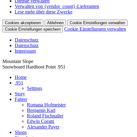
Dienste verwalten
Verwalten von {vendor_count}-Lieferanten
Lese mehr über diese Zwecke
Cookies akzeptieren
Ablehnen
Cookie Einstellungen verwalten
Cookie Einstellungen verwalten
Cookie Einstellungen speichern
Datenschutz
Datenschutz
Impressum
Zum
Mountain Slope
Inhalt
Snowboard Hardboot Point .951
springen
Home
.951
Settings
Story
Fahrer
Romana Hofmeister
Benjamin Karl
Roland Fischnaller
Edwin Coratti
Alexander Payer
Shops