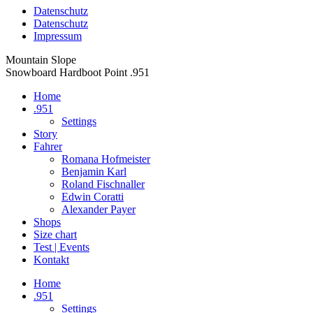
Datenschutz
Datenschutz
Impressum
Zum
Mountain Slope
Inhalt
Snowboard Hardboot Point .951
springen
Home
.951
Settings
Story
Fahrer
Romana Hofmeister
Benjamin Karl
Roland Fischnaller
Edwin Coratti
Alexander Payer
Shops
Size chart
Test | Events
Kontakt
Facebook
Instagram
Home
page
page
.951
opens
opens
Settings