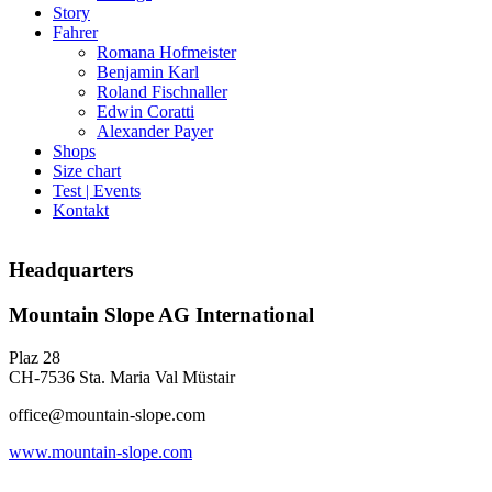
in
in
Story
new
new
Fahrer
window
window
Romana Hofmeister
Benjamin Karl
Roland Fischnaller
Edwin Coratti
Alexander Payer
Shops
Size chart
Test | Events
Kontakt
Headquarters
Mountain Slope AG International
Plaz 28
CH-7536 Sta. Maria Val Müstair
office@mountain-slope.com
www.mountain-slope.com