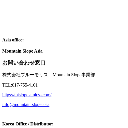
Asia office:
Mountain Slope Asia
お問い合わせ窓口
株式会社ブルーモリス Mountain Slope事業部
TEL:017-755-4101
https://mtslope.amicss.com/
info@mountain-slope.asia
Korea Office / Distributor: