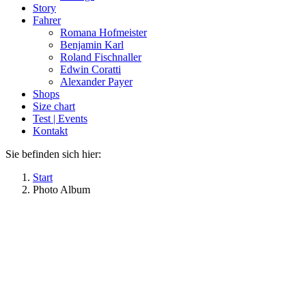
in
in
Story
new
new
Fahrer
window
window
Romana Hofmeister
Benjamin Karl
Roland Fischnaller
Edwin Coratti
Alexander Payer
Shops
Size chart
Test | Events
Kontakt
Sie befinden sich hier:
Start
Photo Album