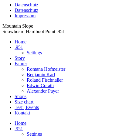
Datenschutz
Datenschutz
Impressum
Zum
Mountain Slope
Inhalt
Snowboard Hardboot Point .951
springen
Home
.951
Settings
Story
Fahrer
Romana Hofmeister
Benjamin Karl
Roland Fischnaller
Edwin Coratti
Alexander Payer
Shops
Size chart
Test | Events
Kontakt
Facebook
Instagram
Home
page
page
.951
opens
opens
Settings